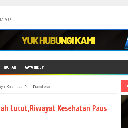
CLAIMER
HIBURAN
GAYA HIDUP
P
wayat Kesehatan Paus Fransiskus
lah Lutut,Riwayat Kesehatan Paus