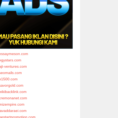
essaymeson.com
egystars.com
ajt-ventures.com
seomails.com
e1500.com
savorgold.com
wikibacklink.com
cremonanet.com
mizempire.com
javaddaraei.com
bestartpromotion.com