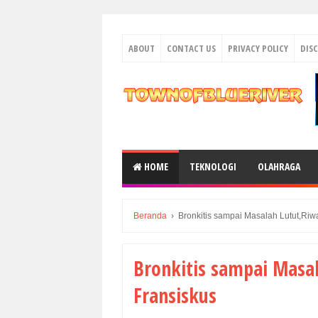
ABOUT
CONTACT US
PRIVACY POLICY
DIS
HOME
TEKNOLOGI
OLAHRAGA
Beranda
›
Bronkitis sampai Masalah Lutut,Ri
Bronkitis sampai Masa
Fransiskus