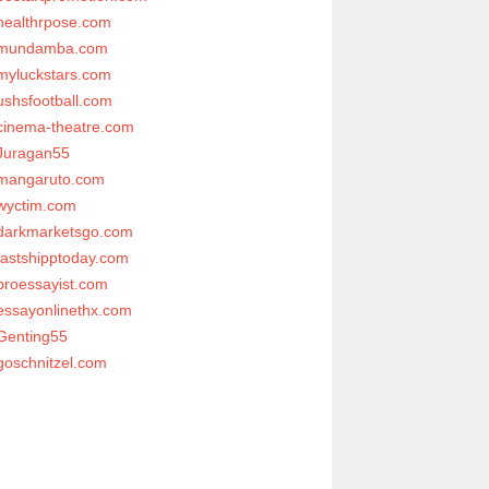
healthrpose.com
mundamba.com
myluckstars.com
ushsfootball.com
cinema-theatre.com
Juragan55
mangaruto.com
wyctim.com
darkmarketsgo.com
fastshipptoday.com
proessayist.com
essayonlinethx.com
Genting55
goschnitzel.com