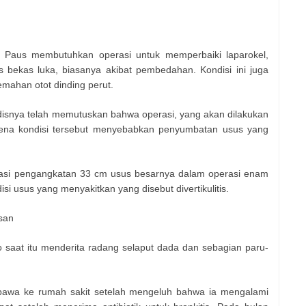
 Paus membutuhkan operasi untuk memperbaiki laparokel,
s bekas luka, biasanya akibat pembedahan. Kondisi ini juga
emahan otot dinding perut.
snya telah memutuskan bahwa operasi, yang akan dilakukan
rena kondisi tersebut menyebabkan penyumbatan usus yang
erasi pengangkatan 33 cm usus besarnya dalam operasi enam
si usus yang menyakitkan yang disebut divertikulitis.
san
o saat itu menderita radang selaput dada dan sebagian paru-
bawa ke rumah sakit setelah mengeluh bahwa ia mengalami