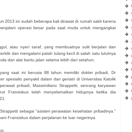
n 2013 ini sudah beberapa kali dirawat di rumah sakit karena
menjalani operasi besar pada saat muda untuk mengangkat
gul, atau nyeri saraf, yang membuatnya sulit berjalan dan
terkilir dan mengalami patah tulang kecil di salah satu lututnya
 dan alat bantu jalan selama lebih dari setahun.
ang saat ini berusia 88 tahun memiliki dokter pribadi, Dr
 spesialis penyakit dalam dan geriatri di Universitas Katolik
perawat pribadi, Massimiliano Strappetti, seorang karyawan
ut Fransiskus telah menyelamatkan hidupnya ketika dia
21.
trappetti sebagai "asisten perawatan kesehatan pribadinya."
ani Fransiskus dalam perjalanan ke luar negerinya.
us.