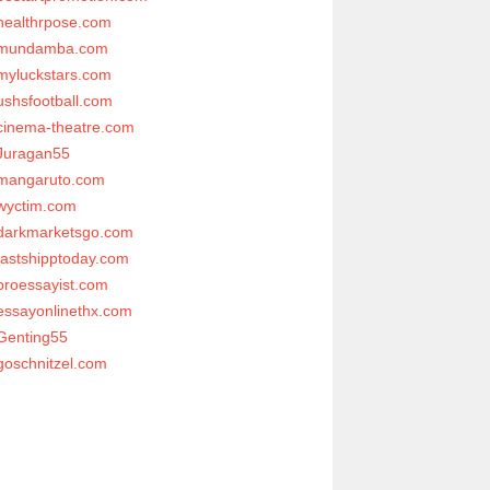
healthrpose.com
mundamba.com
myluckstars.com
ushsfootball.com
cinema-theatre.com
Juragan55
mangaruto.com
wyctim.com
darkmarketsgo.com
fastshipptoday.com
proessayist.com
essayonlinethx.com
Genting55
goschnitzel.com