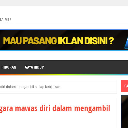
CLAIMER
HIBURAN
GAYA HIDUP
P
iri dalam mengambil setiap kebijakan
egara mawas diri dalam mengambil