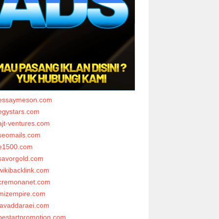
essaymeson.com
egystars.com
ajt-ventures.com
seomails.com
e1500.com
savorgold.com
wikibacklink.com
cremonanet.com
mizempire.com
javaddaraei.com
bestartpromotion.com