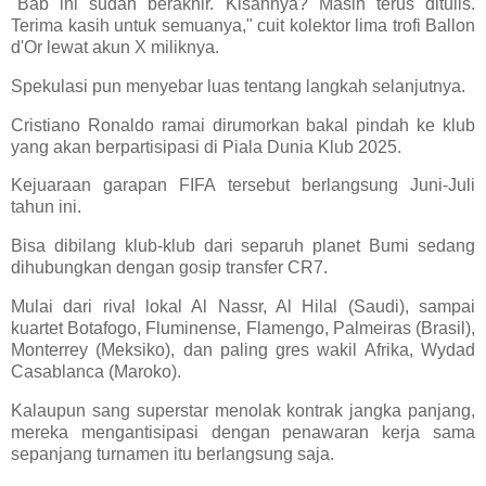
"Bab ini sudah berakhir. Kisahnya? Masih terus ditulis.
Terima kasih untuk semuanya," cuit kolektor lima trofi Ballon
d'Or lewat akun X miliknya.
Spekulasi pun menyebar luas tentang langkah selanjutnya.
Cristiano Ronaldo ramai dirumorkan bakal pindah ke klub
yang akan berpartisipasi di Piala Dunia Klub 2025.
Kejuaraan garapan FIFA tersebut berlangsung Juni-Juli
tahun ini.
Bisa dibilang klub-klub dari separuh planet Bumi sedang
dihubungkan dengan gosip transfer CR7.
Mulai dari rival lokal Al Nassr, Al Hilal (Saudi), sampai
kuartet Botafogo, Fluminense, Flamengo, Palmeiras (Brasil),
Monterrey (Meksiko), dan paling gres wakil Afrika, Wydad
Casablanca (Maroko).
Kalaupun sang superstar menolak kontrak jangka panjang,
mereka mengantisipasi dengan penawaran kerja sama
sepanjang turnamen itu berlangsung saja.