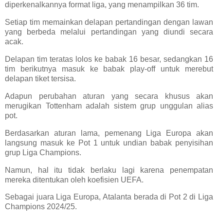
diperkenalkannya format liga, yang menampilkan 36 tim.
Setiap tim memainkan delapan pertandingan dengan lawan
yang berbeda melalui pertandingan yang diundi secara
acak.
Delapan tim teratas lolos ke babak 16 besar, sedangkan 16
tim berikutnya masuk ke babak play-off untuk merebut
delapan tiket tersisa.
Adapun perubahan aturan yang secara khusus akan
merugikan Tottenham adalah sistem grup unggulan alias
pot.
Berdasarkan aturan lama, pemenang Liga Europa akan
langsung masuk ke Pot 1 untuk undian babak penyisihan
grup Liga Champions.
Namun, hal itu tidak berlaku lagi karena penempatan
mereka ditentukan oleh koefisien UEFA.
Sebagai juara Liga Europa, Atalanta berada di Pot 2 di Liga
Champions 2024/25.