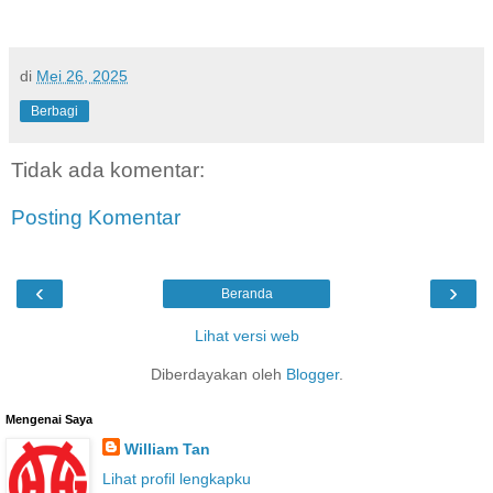
di
Mei 26, 2025
Berbagi
Tidak ada komentar:
Posting Komentar
‹
›
Beranda
Lihat versi web
Diberdayakan oleh
Blogger
.
Mengenai Saya
William Tan
Lihat profil lengkapku