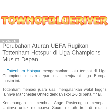
5/26/25
Perubahan Aturan UEFA Rugikan
Tottenham Hotspur di Liga Champions
Musim Depan
Tottenham Hotspur
mengamankan satu tempat di Liga
Champions musim depan usai menjuarai Liga Europa
musim ini.
Tottenham menjadi juara usai mengalahkan wakil Inggris
lainnya Manchester United dengan skor 1-0 di partai final.
Kemenangan ini membuat Ange Postecoglou menepati
janjinya untuk membawa Spurs meraih trofi di musim