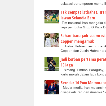
eskalasi pertempuran memat
Tak sempat istirahat, Ir
lawan Selandia Baru
Tim nasional Iran mengaku tid
laga pembuka Grup G Piala 
Sehari baru jadi suami is
Coppen mengamuk
Justin Hubner resmi menika
Coppen dan Justin Hubner tela
Jadi korban pertama pera
10 laga
Bintang Timnas Paraguay, M
kartu merah dalam laga kont
Beredar 14 Poin Memorand
Media-media Iran melansir r
disepakati Iran dan Amerika 