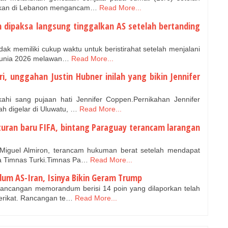
ikan di Lebanon mengancam…
Read More...
an dipaksa langsung tinggalkan AS setelah bertanding
ak memiliki cukup waktu untuk beristirahat setelah menjalani
Dunia 2026 melawan…
Read More...
tri, unggahan Justin Hubner inilah yang bikin Jennifer
hi sang pujaan hati Jennifer Coppen.Pernikahan Jennifer
h digelar di Uluwatu, …
Read More...
turan baru FIFA, bintang Paraguay terancam larangan
iguel Almiron, terancam hukuman berat setelah mendapat
ra Timnas Turki.Timnas Pa…
Read More...
um AS-Iran, Isinya Bikin Geram Trump
ancangan memorandum berisi 14 poin yang dilaporkan telah
Serikat. Rancangan te…
Read More...