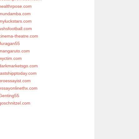
healthrpose.com
mundamba.com
myluckstars.com
ushsfootball.com
cinema-theatre.com
Juragan55
mangaruto.com
wyctim.com
darkmarketsgo.com
fastshipptoday.com
proessayist.com
essayonlinethx.com
Genting55
goschnitzel.com