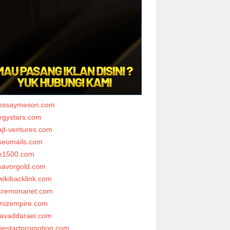
essaymeson.com
egystars.com
ajt-ventures.com
seomails.com
e1500.com
savorgold.com
wikibacklink.com
cremonanet.com
mizempire.com
javaddaraei.com
bestartpromotion.com