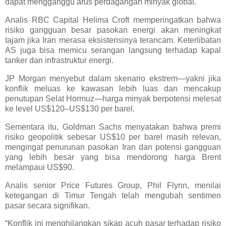
dapat mengganggu arus perdagangan minyak global.
Analis RBC Capital Helima Croft memperingatkan bahwa
risiko gangguan besar pasokan energi akan meningkat
tajam jika Iran merasa eksistensinya terancam. Keterlibatan
AS juga bisa memicu serangan langsung terhadap kapal
tanker dan infrastruktur energi.
JP Morgan menyebut dalam skenario ekstrem—yakni jika
konflik meluas ke kawasan lebih luas dan mencakup
penutupan Selat Hormuz—harga minyak berpotensi melesat
ke level US$120–US$130 per barel.
Sementara itu, Goldman Sachs menyatakan bahwa premi
risiko geopolitik sebesar US$10 per barel masih relevan,
mengingat penurunan pasokan Iran dan potensi gangguan
yang lebih besar yang bisa mendorong harga Brent
melampaui US$90.
Analis senior Price Futures Group, Phil Flynn, menilai
ketegangan di Timur Tengah telah mengubah sentimen
pasar secara signifikan.
“Konflik ini menghilangkan sikap acuh pasar terhadap risiko