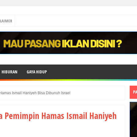
CLAIMER
HIBURAN
GAYA HIDUP
P
amas Ismail Haniyeh Bisa Dibunuh Israel
a Pemimpin Hamas Ismail Haniyeh