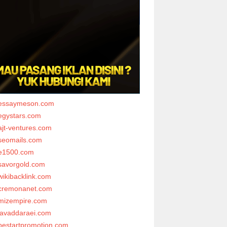
essaymeson.com
egystars.com
ajt-ventures.com
seomails.com
e1500.com
savorgold.com
wikibacklink.com
cremonanet.com
mizempire.com
javaddaraei.com
bestartpromotion.com