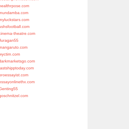
healthrpose.com
mundamba.com
myluckstars.com
ushsfootball.com
cinema-theatre.com
Juragan55
mangaruto.com
wyctim.com
darkmarketsgo.com
fastshipptoday.com
proessayist.com
essayonlinethx.com
Genting55
goschnitzel.com