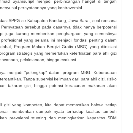
mad Syamsurijal menjadi perbincangan hangat di tengah
menyusul pernyataannya yang kontroversial.
dasi SPPG se-Kabupaten Bandung, Jawa Barat, soal rencana
tik. Pernyataan tersebut pada dasarnya tidak hanya berpotensi
tapi juga kurang memberikan penghargaan yang semestinya
 profesional yang selama ini menjadi fondasi penting dalam
dahal, Program Makan Bergizi Gratis (MBG) yang diinisiasi
ogram strategis yang memerlukan keterlibatan para ahli gizi
encanaan, pelaksanaan, hingga evaluasi.
 hanya menjadi "pelengkap" dalam program MBG. Keberadaan
rgantikan. Tanpa supervisi keilmuan dari para ahli gizi, risiko
ahan takaran gizi, hingga potensi keracunan makanan akan
hli gizi yang kompeten, kita dapat memastikan bahwa setiap
benar memberikan dampak nyata terhadap kualitas tumbuh
an prevalensi stunting dan meningkatkan kapasitas SDM