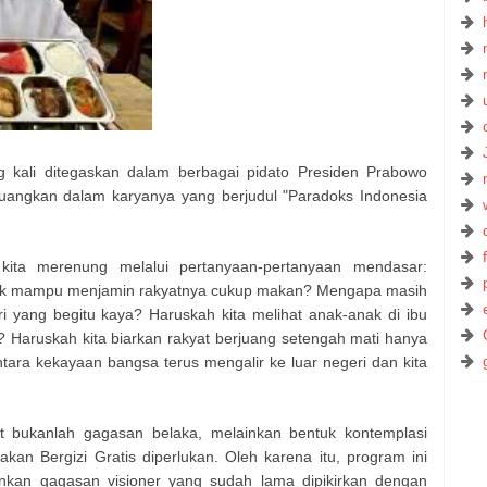
g kali ditegaskan dalam berbagai pidato Presiden Prabowo
ituangkan dalam karyanya yang berjudul "Paradoks Indonesia
ita merenung melalui pertanyaan-pertanyaan mendasar:
dak mampu menjamin rakyatnya cukup makan? Mengapa masih
i yang begitu kaya? Haruskah kita melihat anak-anak di ibu
ar? Haruskah kita biarkan rakyat berjuang setengah mati hanya
tara kekayaan bangsa terus mengalir ke luar negeri dan kita
but bukanlah gagasan belaka, melainkan bentuk kontemplasi
 Bergizi Gratis diperlukan. Oleh karena itu, program ini
inkan gagasan visioner yang sudah lama dipikirkan dengan