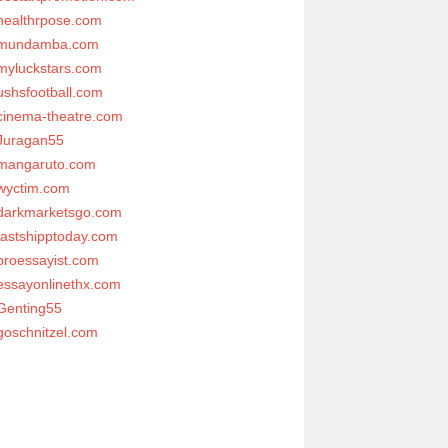
healthrpose.com
mundamba.com
myluckstars.com
ushsfootball.com
cinema-theatre.com
Juragan55
mangaruto.com
wyctim.com
darkmarketsgo.com
fastshipptoday.com
proessayist.com
essayonlinethx.com
Genting55
goschnitzel.com