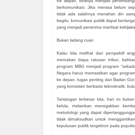
Ke depan, kiranya menjadi pertimbangan
berkomunikasi. Jika merasa belum se
tidak ada salahnya menahan diri sam
begitu, komunikasi publik dapat berlang
yang menjadi penerima manfaat kebijaka
Bukan ladang cuan
Kalau kita melihat dari perspektif a
memakan biaya ratusan triliun, bahk
program MBG menjadi program "sekadar
Negara harus memastikan agar program
ke depan, tugas penting dari Badan Giz
yang konsisten berbasis teknokratik, buk
Tantangan terbesar kita, hari ini buk
kelola, melainkan menegakkan kembal
metodologi yang dapat dipertanggungj
tidak dimaksudkan untuk menggantikan 
keputusan publik tergelincir pada popul