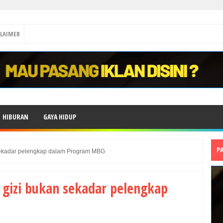
CLAIMER
HIBURAN
GAYA HIDUP
P
 sekadar pelengkap dalam Program MBG
 gizi bukan sekadar pelengkap