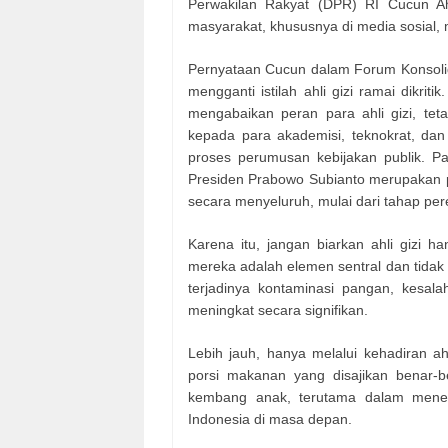
Perwakilan Rakyat (DPR) RI Cucun Ah
masyarakat, khususnya di media sosial, 
Pernyataan Cucun dalam Forum Konsoli
mengganti istilah ahli gizi ramai dikri
mengabaikan peran para ahli gizi, te
kepada para akademisi, teknokrat, dan
proses perumusan kebijakan publik. Pa
Presiden Prabowo Subianto merupakan pr
secara menyeluruh, mulai dari tahap per
Karena itu, jangan biarkan ahli gizi
mereka adalah elemen sentral dan tidak te
terjadinya kontaminasi pangan, kesal
meningkat secara signifikan.
Lebih jauh, hanya melalui kehadiran a
porsi makanan yang disajikan benar-
kembang anak, terutama dalam menek
Indonesia di masa depan.