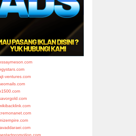
essaymeson.com
egystars.com
ajt-ventures.com
seomails.com
e1500.com
savorgold.com
wikibacklink.com
cremonanet.com
mizempire.com
javaddaraei.com
bestartpromotion.com