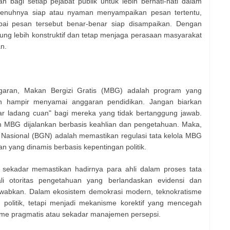
 bagi setiap pejabat publik untuk lebih berhati-hati dalam
penuhnya siap atau nyaman menyampaikan pesan tertentu,
pai pesan tersebut benar-benar siap disampaikan. Dengan
sung lebih konstruktif dan tetap menjaga perasaan masyarakat
n.
nggaran, Makan Bergizi Gratis (MBG) adalah program yang
an hampir menyamai anggaran pendidikan. Jangan biarkan
 ladang cuan" bagi mereka yang tidak bertanggung jawab.
 MBG dijalankan berbasis keahlian dan pengetahuan. Maka,
i Nasional (BGN) adalah memastikan regulasi tata kelola MBG
an yang dinamis berbasis kepentingan politik.
an sekadar memastikan hadirnya para ahli dalam proses tata
i otoritas pengetahuan yang berlandaskan evidensi dan
awabkan. Dalam ekosistem demokrasi modern, teknokratisme
politik, tetapi menjadi mekanisme korektif yang mencegah
isme pragmatis atau sekadar manajemen persepsi.