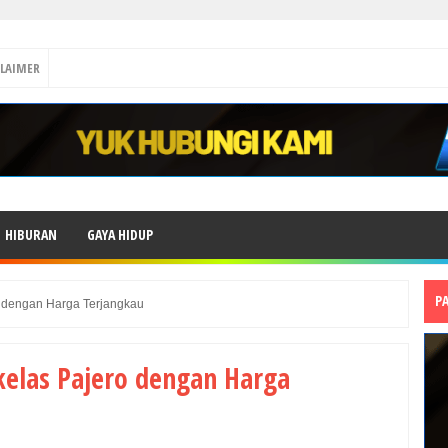
CLAIMER
HIBURAN
GAYA HIDUP
P
 dengan Harga Terjangkau
elas Pajero dengan Harga