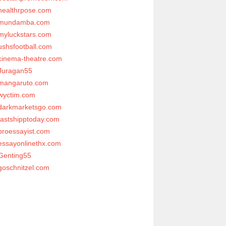
healthrpose.com
mundamba.com
myluckstars.com
ushsfootball.com
cinema-theatre.com
Juragan55
mangaruto.com
wyctim.com
darkmarketsgo.com
fastshipptoday.com
proessayist.com
essayonlinethx.com
Genting55
goschnitzel.com