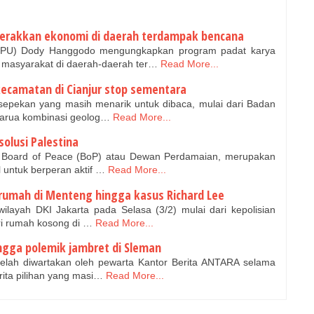
gerakkan ekonomi di daerah terdampak bencana
PU) Dody Hanggodo mengungkapkan program padat karya
masyarakat di daerah-daerah ter…
Read More...
kecamatan di Cianjur stop sementara
epekan yang masih menarik untuk dibaca, mulai dari Badan
sarua kombinasi geolog…
Read More...
solusi Palestina
m Board of Peace (BoP) atau Dewan Perdamaian, merupakan
 untuk berperan aktif …
Read More...
 rumah di Menteng hingga kasus Richard Lee
 wilayah DKI Jakarta pada Selasa (3/2) mulai dari kepolisian
i rumah kosong di …
Read More...
ingga polemik jambret di Sleman
elah diwartakan oleh pewarta Kantor Berita ANTARA selama
rita pilihan yang masi…
Read More...