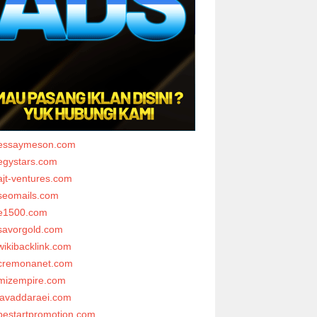
essaymeson.com
egystars.com
ajt-ventures.com
seomails.com
e1500.com
savorgold.com
wikibacklink.com
cremonanet.com
mizempire.com
javaddaraei.com
bestartpromotion.com