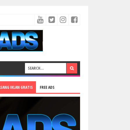
ASANG IKLAN GRATIS
FREE ADS