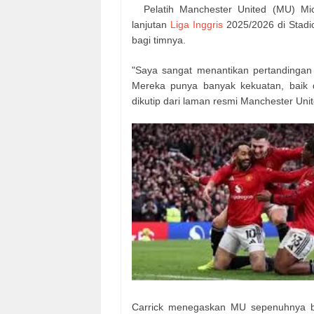
Pelatih Manchester United (MU) Mic
lanjutan
Liga Inggris
2025/2026 di Stadi
bagi timnya.
"Saya sangat menantikan pertandingan 
Mereka punya banyak kekuatan, baik d
dikutip dari laman resmi Manchester Uni
Carrick menegaskan MU sepenuhnya ber