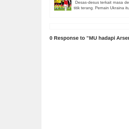
Desas-desus terkait masa de
titik terang. Pemain Ukraina 
0 Response to "MU hadapi Arsen