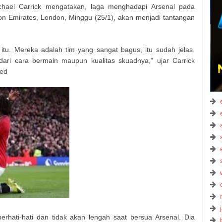
hael Carrick mengatakan, laga menghadapi Arsenal pada
on Emirates, London, Minggu (25/1), akan menjadi tantangan
itu. Mereka adalah tim yang sangat bagus, itu sudah jelas.
ari cara bermain maupun kualitas skuadnya," ujar Carrick
ted
hati-hati dan tidak akan lengah saat bersua Arsenal. Dia