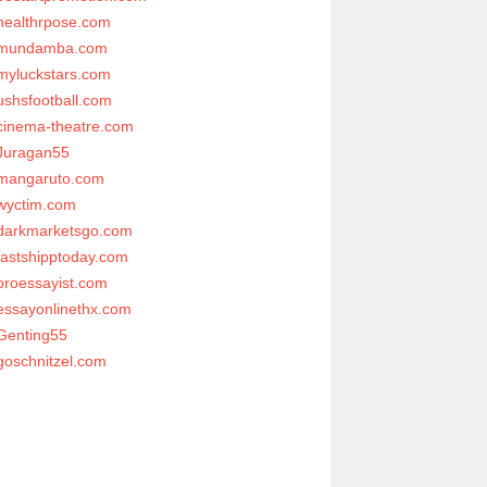
healthrpose.com
mundamba.com
myluckstars.com
ushsfootball.com
cinema-theatre.com
Juragan55
mangaruto.com
wyctim.com
darkmarketsgo.com
fastshipptoday.com
proessayist.com
essayonlinethx.com
Genting55
goschnitzel.com