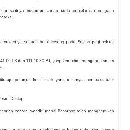
 dan sulitnya medan pencarian, serta menjelaskan mengapa
deteksi.
temukannya sebuah botol kosong pada Selasa pagi sekitar
07 41 00 LS dan 111 10 30 BT, yang kemudian mengarahkan tim
i.
itutup, petunjuk kecil inilah yang akhirnya membuka tabir
esmi Ditutup
ncarian secara mandiri meski Basarnas telah menghentikan
usuri area-area yang sebelumnya belum terjangkau secara