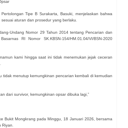
Opsar
 Pertolongan Tipe B Surakarta, Basuki, menjelaskan bahwa
 sesuai aturan dan prosedur yang berlaku.
ndang-Undang Nomor 29 Tahun 2014 tentang Pencarian dan
a Basarnas RI Nomor SK.KBSN-154/HM.01.04/VI/BSN-2020
namun kami hingga saat ini tidak menemukan jejak ceceran
.
u tidak menutup kemungkinan pencarian kembali di kemudian
ran dari survivor, kemungkinan opsar dibuka lagi,”
ke Bukit Mongkrang pada Minggu, 18 Januari 2026, bersama
n Riyan.