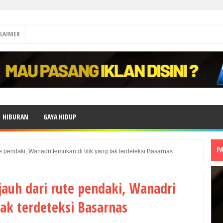
CLAIMER
HIBURAN
GAYA HIDUP
P
e pendaki, Wanadri temukan di titik yang tak terdeteksi Basarnas
jauh dari rute pendaki, Wanadri
tak terdeteksi Basarnas