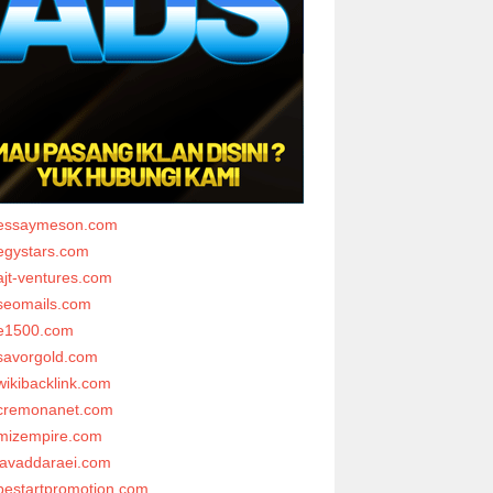
essaymeson.com
egystars.com
ajt-ventures.com
seomails.com
e1500.com
savorgold.com
wikibacklink.com
cremonanet.com
mizempire.com
javaddaraei.com
bestartpromotion.com