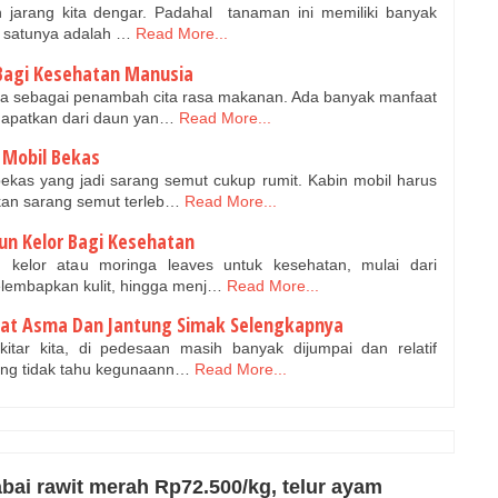
jarang kita dengar. Padahal tanaman ini memiliki banyak
h satunya adalah …
Read More...
Bagi Kesehatan Manusia
a sebagai penambah cita rasa makanan. Ada banyak manfaat
dapatkan dari daun yan…
Read More...
 Mobil Bekas
kas yang jadi sarang semut cukup rumit. Kabin mobil harus
an sarang semut terleb…
Read More...
un Kelor Bagi Kesehatan
elor atau moringa leaves untuk kesehatan, mulai dari
elembapkan kulit, hingga menj…
Read More...
bat Asma Dan Jantung Simak Selengkapnya
tar kita, di pedesaan masih banyak dijumpai dan relatif
ang tidak tahu kegunaann…
Read More...
bai rawit merah Rp72.500/kg, telur ayam