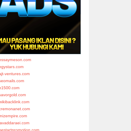
essaymeson.com
egystars.com
ajt-ventures.com
seomails.com
e1500.com
savorgold.com
wikibacklink.com
cremonanet.com
mizempire.com
javaddaraei.com
bestartpromotion.com