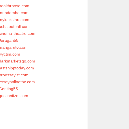
healthrpose.com
mundamba.com
myluckstars.com
ushsfootball.com
cinema-theatre.com
Juragan55
mangaruto.com
wyctim.com
darkmarketsgo.com
fastshipptoday.com
proessayist.com
essayonlinethx.com
Genting55
goschnitzel.com