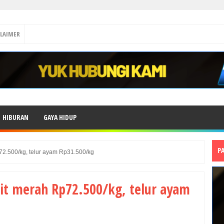
CLAIMER
HIBURAN
GAYA HIDUP
P
72.500/kg, telur ayam Rp31.500/kg
wit merah Rp72.500/kg, telur ayam