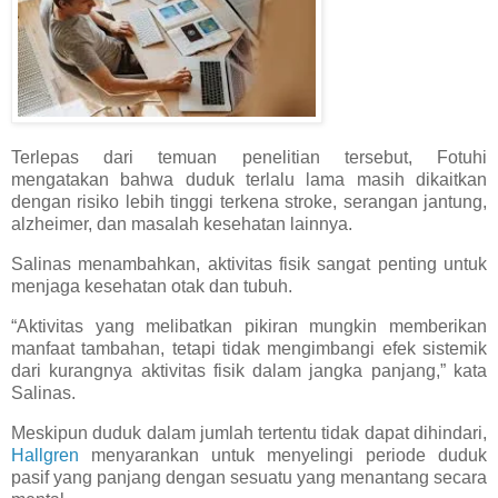
Terlepas dari temuan penelitian tersebut, Fotuhi
mengatakan bahwa duduk terlalu lama masih dikaitkan
dengan risiko lebih tinggi terkena stroke, serangan jantung,
alzheimer, dan masalah kesehatan lainnya.
Salinas menambahkan, aktivitas fisik sangat penting untuk
menjaga kesehatan otak dan tubuh.
“Aktivitas yang melibatkan pikiran mungkin memberikan
manfaat tambahan, tetapi tidak mengimbangi efek sistemik
dari kurangnya aktivitas fisik dalam jangka panjang,” kata
Salinas.
Meskipun duduk dalam jumlah tertentu tidak dapat dihindari,
Hallgren
menyarankan untuk menyelingi periode duduk
pasif yang panjang dengan sesuatu yang menantang secara