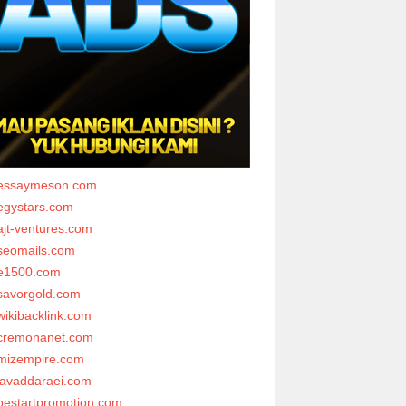
essaymeson.com
egystars.com
ajt-ventures.com
seomails.com
e1500.com
savorgold.com
wikibacklink.com
cremonanet.com
mizempire.com
javaddaraei.com
bestartpromotion.com