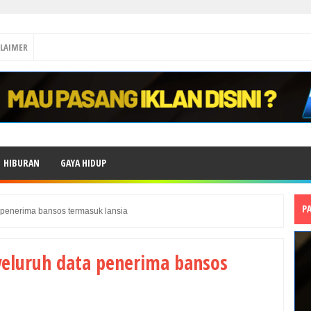
CLAIMER
HIBURAN
GAYA HIDUP
P
penerima bansos termasuk lansia
eluruh data penerima bansos