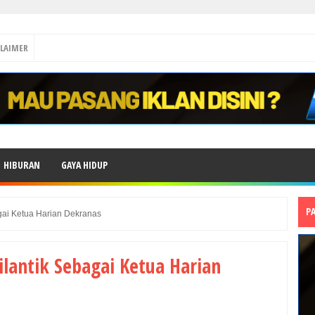
CLAIMER
HIBURAN
GAYA HIDUP
P
gai Ketua Harian Dekranas
ilantik Sebagai Ketua Harian