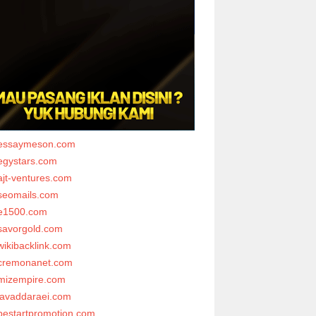
essaymeson.com
egystars.com
ajt-ventures.com
seomails.com
e1500.com
savorgold.com
wikibacklink.com
cremonanet.com
mizempire.com
javaddaraei.com
bestartpromotion.com