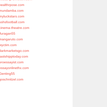
healthrpose.com
mundamba.com
myluckstars.com
ushsfootball.com
cinema-theatre.com
Juragan55
mangaruto.com
wyctim.com
darkmarketsgo.com
fastshipptoday.com
proessayist.com
essayonlinethx.com
Genting55
goschnitzel.com