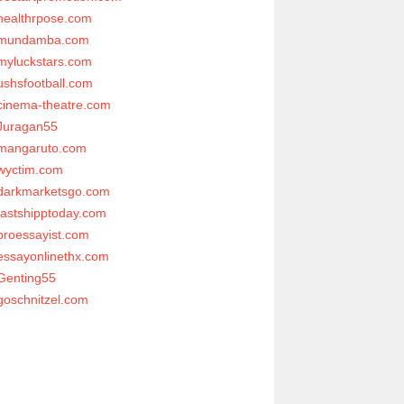
healthrpose.com
mundamba.com
myluckstars.com
ushsfootball.com
cinema-theatre.com
Juragan55
mangaruto.com
wyctim.com
darkmarketsgo.com
fastshipptoday.com
proessayist.com
essayonlinethx.com
Genting55
goschnitzel.com