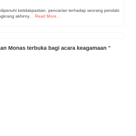
 dipenuhi ketidakpastian, pencarian terhadap seorang pendaki
ongkrang akhirny…
Read More...
an Monas terbuka bagi acara keagamaan "