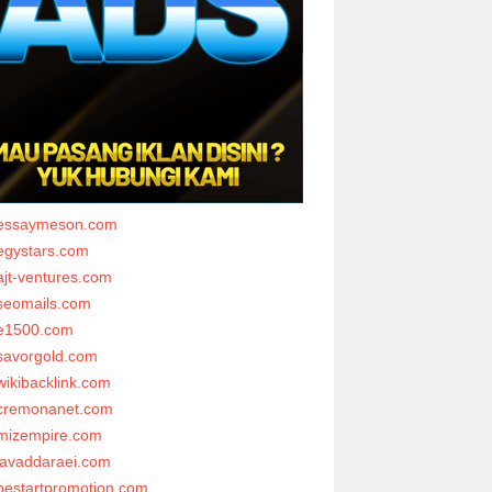
essaymeson.com
egystars.com
ajt-ventures.com
seomails.com
e1500.com
savorgold.com
wikibacklink.com
cremonanet.com
mizempire.com
javaddaraei.com
bestartpromotion.com