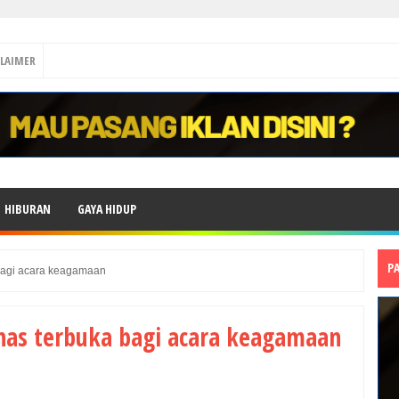
CLAIMER
HIBURAN
GAYA HIDUP
P
bagi acara keagamaan
as terbuka bagi acara keagamaan