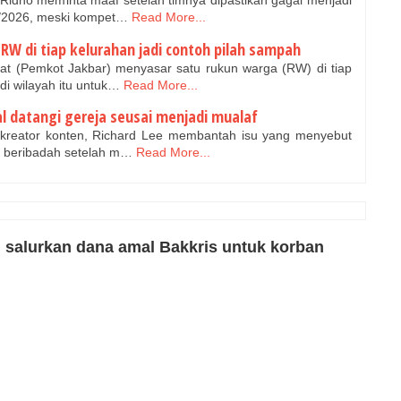
 Ridho meminta maaf setelah timnya dipastikan gagal menjadi
5/2026, meski kompet…
Read More...
RW di tiap kelurahan jadi contoh pilah sampah
at (Pemkot Jakbar) menyasar satu rukun warga (RW) di tiap
di wilayah itu untuk…
Read More...
al datangi gereja seusai menjadi mualaf
 kreator konten, Richard Lee membantah isu yang menyebut
uk beribadah setelah m…
Read More...
 salurkan dana amal Bakkris untuk korban