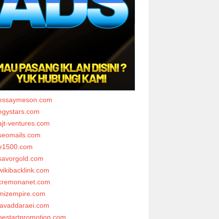
essaymeson.com
egystars.com
ajt-ventures.com
seomails.com
e1500.com
savorgold.com
wikibacklink.com
cremonanet.com
mizempire.com
javaddaraei.com
bestartpromotion.com