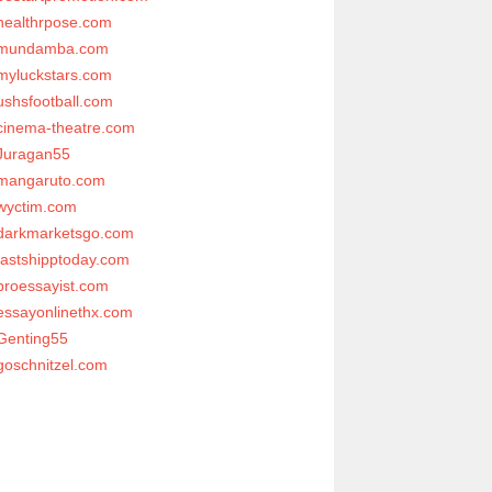
healthrpose.com
mundamba.com
myluckstars.com
ushsfootball.com
cinema-theatre.com
Juragan55
mangaruto.com
wyctim.com
darkmarketsgo.com
fastshipptoday.com
proessayist.com
essayonlinethx.com
Genting55
goschnitzel.com