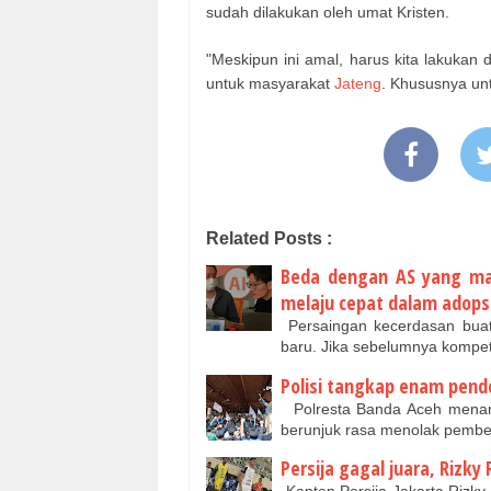
sudah dilakukan oleh umat Kristen.
"Meskipun ini amal, harus kita lakukan
untuk masyarakat
Jateng
. Khususnya un
Related Posts :
Beda dengan AS yang mas
melaju cepat dalam adopsi
Persaingan kecerdasan buatan
baru. Jika sebelumnya kompe
Polisi tangkap enam pend
Polresta Banda Aceh menang
berunjuk rasa menolak pemb
Persija gagal juara, Rizky