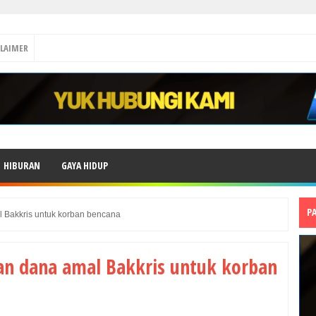
CLAIMER
HIBURAN
GAYA HIDUP
P
 Bakkris untuk korban bencana
an dana amal Bakkris untuk korban