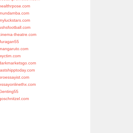
healthrpose.com
mundamba.com
myluckstars.com
ushsfootball.com
cinema-theatre.com
Juragan55
mangaruto.com
wyctim.com
darkmarketsgo.com
fastshipptoday.com
proessayist.com
essayonlinethx.com
Genting55
goschnitzel.com