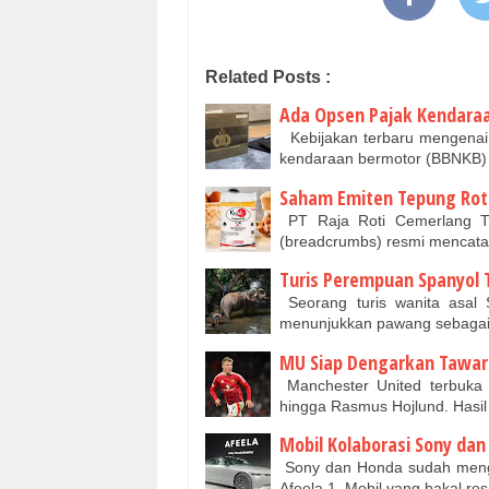
Related Posts :
Ada Opsen Pajak Kendaraan
Kebijakan terbaru mengenai
kendaraan bermotor (BBNKB) 
Saham Emiten Tepung Roti
PT Raja Roti Cemerlang Tb
(breadcrumbs) resmi mencat
Turis Perempuan Spanyol 
Seorang turis wanita asal 
menunjukkan pawang sebagai
MU Siap Dengarkan Tawara
Manchester United terbuka 
hingga Rasmus Hojlund. Hasil
Mobil Kolaborasi Sony dan
Sony dan Honda sudah mengum
Afeela 1. Mobil yang bakal r