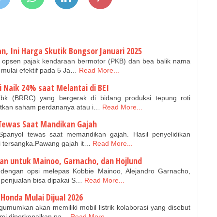
, Ini Harga Skutik Bongsor Januari 2025
 opsen pajak kendaraan bermotor (PKB) dan bea balik nama
mulai efektif pada 5 Ja…
Read More...
 Naik 24% saat Melantai di BEI
k (BRRC) yang bergerak di bidang produksi tepung roti
atkan saham perdananya atau i…
Read More...
Tewas Saat Mandikan Gajah
Spanyol tewas saat memandikan gajah. Hasil penyelidikan
 tersangka.Pawang gajah it…
Read More...
n untuk Mainoo, Garnacho, dan Hojlund
dengan opsi melepas Kobbie Mainoo, Alejandro Garnacho,
 penjualan bisa dipakai S…
Read More...
 Honda Mulai Dijual 2026
umkan akan memiliki mobil listrik kolaborasi yang disebut
esmi diperkenalkan pa…
Read More...