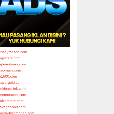
essaymeson.com
egystars.com
ajt-ventures.com
seomails.com
e1500.com
savorgold.com
wikibacklink.com
cremonanet.com
mizempire.com
javaddaraei.com
bestartpromotion.com